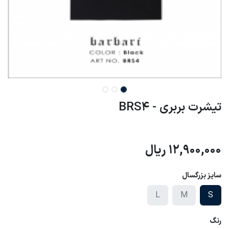
تیشرت بربری - BRS4
12,900,000
ریال
سایز بزرگسال
L
M
S
رنگ