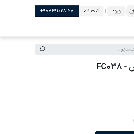
ورود
|
ثبت نام
987691028128+
FC03