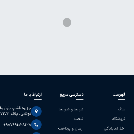
فهرست
دسترسی سریع
ارتباط با ما
جزیره قشم، بلوار و
بلاگ
شرایط و ضوابط
فوقانی، پلاک 2072/3
فروشگاه
شعب
+987691028128
اخذ نمایندگی
ارسال و پرداخت